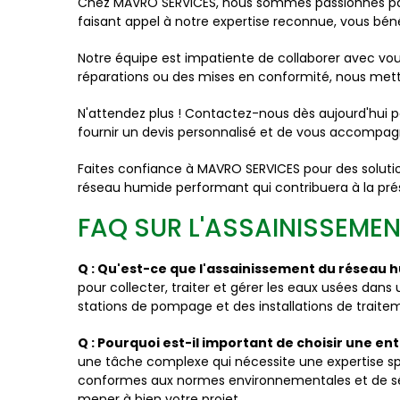
Chez MAVRO SERVICES, nous sommes passionnés par 
faisant appel à notre expertise reconnue, vous bén
Notre équipe est impatiente de collaborer avec vou
réparations ou des mises en conformité, nous mett
N'attendez plus ! Contactez-nous dès aujourd'hui p
fournir un devis personnalisé et de vous accompag
Faites confiance à MAVRO SERVICES pour des solutio
réseau humide performant qui contribuera à la prés
FAQ SUR L'ASSAINISSEME
Q : Qu'est-ce que l'assainissement du réseau 
pour collecter, traiter et gérer les eaux usées dans
stations de pompage et des installations de traite
Q : Pourquoi est-il important de choisir une e
une tâche complexe qui nécessite une expertise spéc
conformes aux normes environnementales et de séc
mener à bien votre projet.