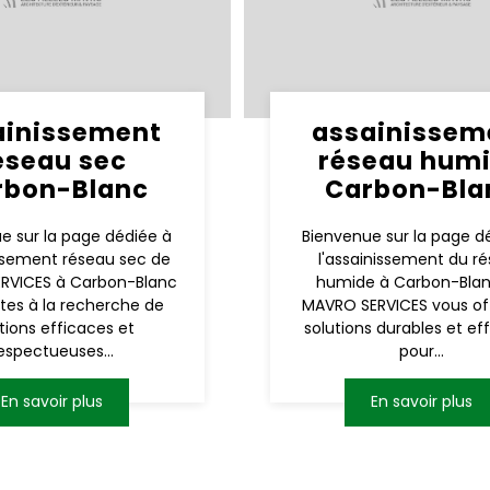
ainissement
assainissem
éseau sec
réseau hum
rbon-Blanc
Carbon-Bla
e sur la page dédiée à
Bienvenue sur la page d
issement réseau sec de
l'assainissement du r
RVICES à Carbon-Blanc
humide à Carbon-Blan
êtes à la recherche de
MAVRO SERVICES vous of
tions efficaces et
solutions durables et ef
espectueuses...
pour...
En savoir plus
En savoir plus