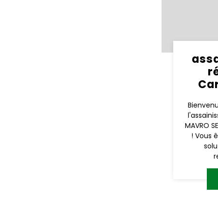
ass
r
Ca
Bienvenu
l'assain
MAVRO SE
! Vous 
solu
r