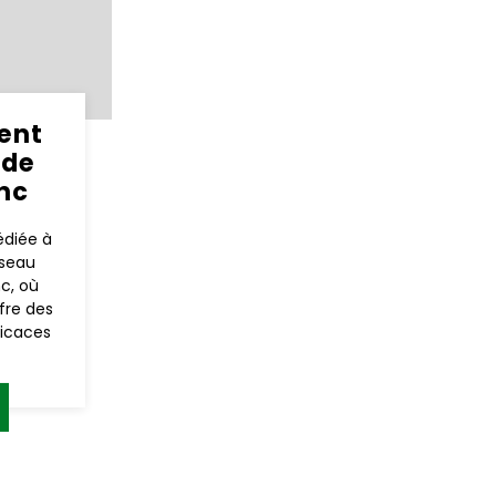
ent
ide
nc
édiée à
éseau
c, où
fre des
ficaces