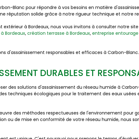
Carbon-Blanc pour répondre à vos besoins en matière d'assaini
e réputation solide grâce à notre rigueur technique et notre r
 extérieur à Bordeaux, nous vous invitons à consulter notre si
 à Bordeaux
,
création terrasse à Bordeaux
,
entreprise entourage
ons d'assainissement responsables et efficaces à Carbon-Blanc
ISSEMENT DURABLES ET RESPONS
 des solutions d'assainissement du réseau humide à Carbon-Blan
es techniques écologiques pour le traitement des eaux usées et 
œuvre des méthodes respectueuses de l'environnement pour gara
ration ou de mise en conformité de votre réseau humide, nous
t est unique. C'est pourquoi nous prenons le temps d'évaluer 