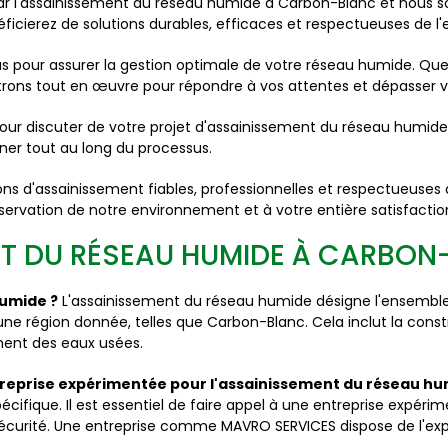
l'assainissement du réseau humide à Carbon-Blanc et nous som
éficierez de solutions durables, efficaces et respectueuses de l
s pour assurer la gestion optimale de votre réseau humide. Que 
rons tout en œuvre pour répondre à vos attentes et dépasser v
our discuter de votre projet d'assainissement du réseau humide
ner tout au long du processus.
ns d'assainissement fiables, professionnelles et respectueuses
ervation de notre environnement et à votre entière satisfactio
NT DU RÉSEAU HUMIDE À CARBO
humide ?
L'assainissement du réseau humide désigne l'ensembl
 une région donnée, telles que Carbon-Blanc. Cela inclut la constr
ment des eaux usées.
ntreprise expérimentée pour l'assainissement du réseau hu
ifique. Il est essentiel de faire appel à une entreprise expérim
urité. Une entreprise comme MAVRO SERVICES dispose de l'expér