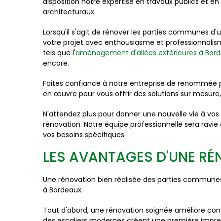
disposition notre expertise en travaux publics et 
architecturaux.
Lorsqu'il s'agit de rénover les parties communes 
votre projet avec enthousiasme et professionnalism
tels que l'
aménagement d'allées extérieures à Bor
encore.
Faites confiance à notre entreprise de renommée 
en œuvre pour vous offrir des solutions sur mesure,
N'attendez plus pour donner une nouvelle vie à vo
rénovation. Notre équipe professionnelle sera rav
vos besoins spécifiques.
LES AVANTAGES D'UNE R
Une rénovation bien réalisée des parties communes
à Bordeaux.
Tout d'abord, une rénovation soignée améliore cons
des escaliers modernes créent une première impressi