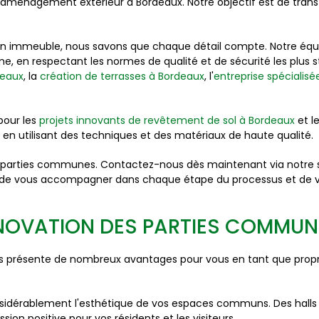
en aménagement extérieur à Bordeaux. Notre objectif est de tran
d'un immeuble, nous savons que chaque détail compte. Notre éq
e, en respectant les normes de qualité et de sécurité les plus
deaux
, la
création de terrasses à Bordeaux
, l'
entreprise spécialis
pour les
projets innovants de revêtement de sol à Bordeaux
et l
 en utilisant des techniques et des matériaux de haute qualité.
s parties communes. Contactez-nous dès maintenant via notre si
ie de vous accompagner dans chaque étape du processus et de vo
ÉNOVATION DES PARTIES COMMUN
 présente de nombreux avantages pour vous en tant que proprié
idérablement l'esthétique de vos espaces communs. Des halls d'
on positive pour vos résidents et les visiteurs.