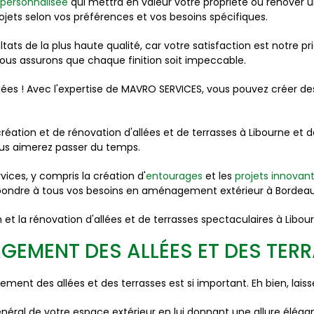
 personnalisée
qui mettra en valeur votre propriété ou rénover 
jets selon vos préférences et vos besoins spécifiques.
ats de la plus haute qualité, car votre satisfaction est notre pr
ous assurons que chaque finition soit impeccable.
igées ! Avec l'expertise de MAVRO SERVICES, vous pouvez créer de
 création et de rénovation d'allées et de terrasses à Libourne
ous aimerez passer du temps.
rvices, y compris la création d'
entourages
et les
projets innovan
ondre à tous vos besoins en aménagement extérieur à Bordeau
et la rénovation d'allées et de terrasses spectaculaires à Libour
AGEMENT DES ALLÉES ET DES TER
t des allées et des terrasses est si important. Eh bien, laiss
éral de votre espace extérieur en lui donnant une allure élégant