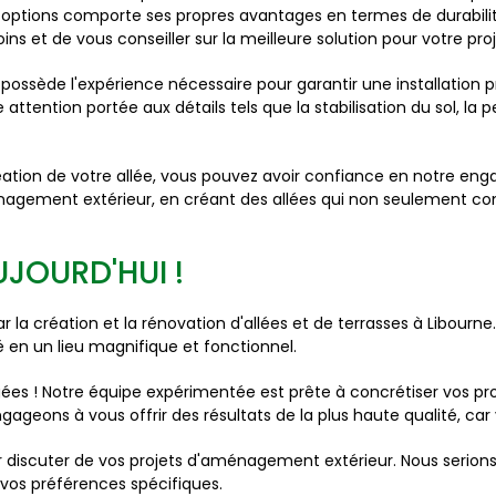
options comporte ses propres avantages en termes de durabilité,
s et de vous conseiller sur la meilleure solution pour votre proj
ssède l'expérience nécessaire pour garantir une installation pré
ttention portée aux détails tels que la stabilisation du sol, la
ation de votre allée, vous pouvez avoir confiance en notre enga
énagement extérieur, en créant des allées qui non seulement comp
JOURD'HUI !
a création et la rénovation d'allées et de terrasses à Libour
é en un lieu magnifique et fonctionnel.
igées ! Notre équipe expérimentée est prête à concrétiser vos pro
ageons à vous offrir des résultats de la plus haute qualité, car v
ur discuter de vos projets d'aménagement extérieur. Nous serio
vos préférences spécifiques.