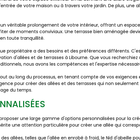
l'entrée de votre maison ou à travers votre jardin. De plus, une a
r un véritable prolongement de votre intérieur, offrant un espac
fiter de moments conviviaux. Une terrasse bien aménagée devient 
n toute tranquillité.
propriétaire a des besoins et des préférences différents. C
ovation d'allées et de terrasses à Libourne. Que vous recherchie
tionnels, nous avons les compétences et l'expertise nécessaires
ut au long du processus, en tenant compte de vos exigences es
ligence pour créer des allées et des terrasses qui non seulemen
sage du temps.
ONNALISÉES
oposer une large gamme d'options personnalisées pour la créati
te une attention particulière pour créer une allée qui correspo
 allées, telles que l'allée en enrobé à froid, le Nid d'abeille po