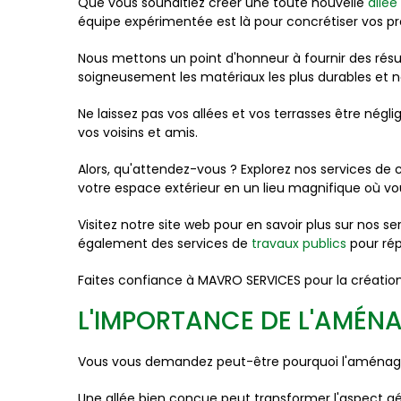
Que vous souhaitiez créer une toute nouvelle
allée
équipe expérimentée est là pour concrétiser vos pro
Nous mettons un point d'honneur à fournir des résult
soigneusement les matériaux les plus durables et n
Ne laissez pas vos allées et vos terrasses être négl
vos voisins et amis.
Alors, qu'attendez-vous ? Explorez nos services de
votre espace extérieur en un lieu magnifique où v
Visitez notre site web pour en savoir plus sur nos se
également des services de
travaux publics
pour rép
Faites confiance à MAVRO SERVICES pour la création 
L'IMPORTANCE DE L'AMÉN
Vous vous demandez peut-être pourquoi l'aménagemen
Une allée bien conçue peut transformer l'aspect gén