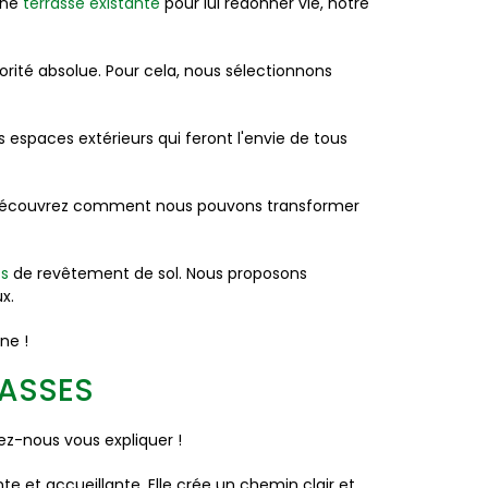
une
terrasse existante
pour lui redonner vie, notre
iorité absolue. Pour cela, nous sélectionnons
s espaces extérieurs qui feront l'envie de tous
 et découvrez comment nous pouvons transformer
ts
de revêtement de sol. Nous proposons
x.
ne !
RASSES
ez-nous vous expliquer !
e et accueillante. Elle crée un chemin clair et